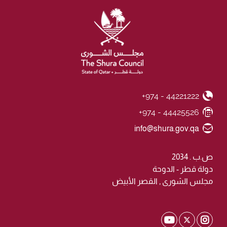
+974 - 44221222
Phone Number
+974 - 44425526
Fax Number
Email ID
info@shura.gov.qa
ص.ب . 2034
دولة قطر - الدوحة
مجلس الشورى , القصر الأبيض
Shura Twitter
Shura Youtube
Shura Instagram