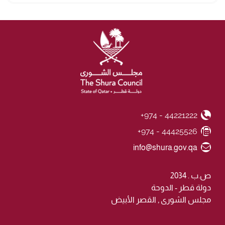
+974 - 44221222
Phone Number
+974 - 44425526
Fax Number
Email ID
info@shura.gov.qa
ص.ب . 2034
دولة قطر - الدوحة
مجلس الشورى , القصر الأبيض