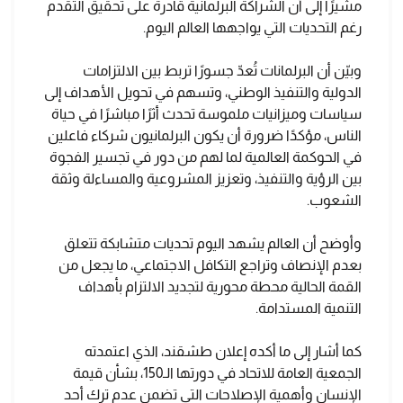
مشيرًا إلى أن الشراكة البرلمانية قادرة على تحقيق التقدم
رغم التحديات التي يواجهها العالم اليوم.
وبيّن أن البرلمانات تُعدّ جسورًا تربط بين الالتزامات
الدولية والتنفيذ الوطني، وتسهم في تحويل الأهداف إلى
سياسات وميزانيات ملموسة تحدث أثرًا مباشرًا في حياة
الناس، مؤكدًا ضرورة أن يكون البرلمانيون شركاء فاعلين
في الحوكمة العالمية لما لهم من دور في تجسير الفجوة
بين الرؤية والتنفيذ، وتعزيز المشروعية والمساءلة وثقة
الشعوب.
وأوضح أن العالم يشهد اليوم تحديات متشابكة تتعلق
بعدم الإنصاف وتراجع التكافل الاجتماعي، ما يجعل من
القمة الحالية محطة محورية لتجديد الالتزام بأهداف
التنمية المستدامة.
كما أشار إلى ما أكده إعلان طشقند، الذي اعتمدته
الجمعية العامة للاتحاد في دورتها الـ150، بشأن قيمة
الإنسان وأهمية الإصلاحات التي تضمن عدم ترك أحد