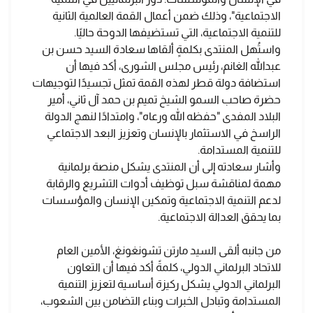
الاجتماعية"، وذلك ضمن أعمال القمة العالمية الثانية
للتنمية الاجتماعية، التي تستضيفها الدوحة حاليًا.
واستُهل المنتدى بكلمةٍ ألقاها سعادة السيد حسن بن
عبدالله الغانم، رئيس مجلس الشورى، أكد فيها أن
استضافة دولة قطر لهذه القمة تمثل تجسيدًا لتوجيهات
حضرة صاحب السمو الشيخ تميم بن حمد آل ثاني، أمير
البلاد المفدى "حفظه الله ورعاه"، وامتدادًا لنهج الدولة
الراسخ في الاستثمار بالإنسان وتعزيز البعد الاجتماعي
للتنمية المستدامة.
وأشار سعادته إلى أن المنتدى يشكل منصة برلمانية
مهمة لمناقشة سبل توظيف أدوات التشريع والرقابة
لدعم التنمية الاجتماعية وتمكين الإنسان والمؤسسات
بما يحقق العدالة الاجتماعية.
من جانبه ألقى السيد مارتن تشونغونغ، الأمين العام
للاتحاد البرلماني الدولي، كلمةً أكد فيها أن التعاون
البرلماني الدولي يشكل ركيزة أساسية لتعزيز التنمية
المستدامة وتبادل الخبرات وبناء التضامن بين الشعوب،