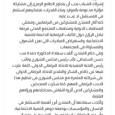
إشراك الشباب يجب أن يتجاوز الطابع الرمزي إلى مشاركة
مؤثرة مدعومة بالموارد وبناء القدرات، فتمكينهم استثمار
في المستقبل لا عبء عليه.
كما أتاح المنتدى للمشاركين من البرلمانيين وممثلي
المنظمات الدولية ومنظمات المجتمع المدني فرصة
تبادل الرؤى حول الآليات البرلمانية الداعمة للتنمية
الاجتماعية، واستعراض المبادرات التي تعزز الشمول
والمساواة في المجتمعات.
وفي ختام المنتدى، ألقت سعادة الدكتورة حمدة بنت
حسن السليطي، نائب رئيس مجلس الشورى ونائب
رئيس اللجنة التنفيذية للاتحاد البرلماني الدولي، كلمة عبّرت
فيها عن خالص الشكر والتقدير للاتحاد البرلماني الدولي
على شراكته المثمرة مع مجلس الشورى في تنظيم هذا
الحدث البرلماني المهم، كما شكرت المتحدثين
والمشاركين الذين أثروا النقاش بمداخلاتهم ورؤاهم
القيّمة.
وأكدت سعادتها أن المنتدى أبرز أهمية الاستثمار في
الإنسان والمؤسسات بوصفه جوهر التنمية الاجتماعية،
وأن دور البرلمانات لا يقتصر على التشريع، بل يمتد إلى