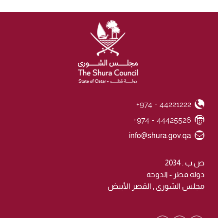
+974 - 44221222
Phone Number
+974 - 44425526
Fax Number
Email ID
info@shura.gov.qa
ص.ب . 2034
دولة قطر - الدوحة
مجلس الشورى , القصر الأبيض