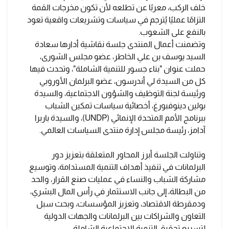
خلف الركب، معربًا عن تطلعه لأن تكون مخرجات القمة
التزامًا عمليًا يُترجم في سياسات وتشريعات واقعية تعود
بالنفع على الشعوب.
وتضمنت أعمال المنتدى جلسة نقاشية أدارها سعادة
السيد يوسف بن علي الخاطر، عضو مجلس الشورى،
حملت عنوان "بناء جسور للتنمية الشاملة"، وتحدث فيها
كل من السيدة لي أندرسون، عضو البرلمان الأوروبي
ورئيسة لجنة التوظيف والشؤون الاجتماعية، والسيدة
بولين دينوفبورغ، أخصائية سياسات تمكين الشباب
ببرنامج الأمم المتحدة الإنمائي (UNDP)، والسيدة باربرا
آدامز، رئيسة مجلس إدارة منتدى السياسات العالمي.
وتناولت الجلسة أبرز المحاور المتعلقة بتعزيز دور
البرلمانات في تنفيذ أهداف التنمية المستدامة، وتوسيع
مشاركة الشباب والنساء في عمليات صنع القرار، والحد
من البطالة، إلى جانب الاستثمار في رأس المال البشري،
ودمقرطة الاقتصاد، وتعزيز المؤسسات، وبحث سبل
التعاون والشراكات بين البرلمانات والجهات الدولية
لتسريع تحقيق التنمية الاجتماعية الشاملة.