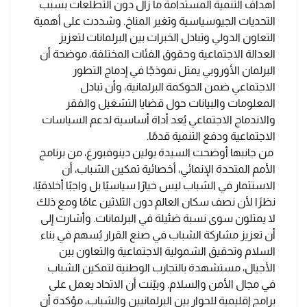
أهداف التنمية المستدامة ما زال دون التطلعات بسبب
التحديات الجيوسياسية وتغير المناخ. وشددت على أهمية
التعاون الدولي وتبادل الخبرات بين البرلمانات لتعزيز
العدالة الاجتماعية وحقوق الفئات المختلفة، موضحة أن
البرلمان الأوروبي يمثل نموذجًا في إدماج التطور
الاجتماعي ضمن الحوكمة البرلمانية، وأن تبادل
المعلومات والبيانات حول قضايا التشغيل والفقر
والاندماج الاجتماعي يُعد أداة أساسية لدعم السياسات
الاجتماعية ودفع التنمية قدمًا.
من جانبها أوضحت السيدة بولين دينوفبورغ، من برنامج
الأمم المتحدة الإنمائي، أخصائية تمكين الشباب، أن
الاستثمار في الشباب ليس خيارًا سياسيًا بل واجبًا أخلاقيًا،
نظرًا لأن نصف سكان العالم دون الثلاثين عامًا ومع ذلك
لا يمثلون سوى نسبة ضئيلة في البرلمانات. وأشارت إلى
أن تعزيز مشاركة الشباب في صنع القرار يُسهم في بناء
السلام وتحقيق الشمولية الاجتماعية والتعاون بين
الأجيال، مستشهدة بالتجارب الوطنية لتمكين الشباب
في مجال الأمن والسلام. وبيّنت أن الاتحاد يعمل على
برامج إقليمية للحوار بين البرلمانيين والشباب، مؤكدة أن