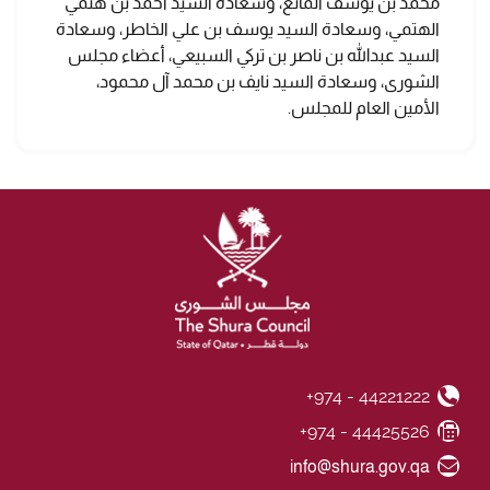
محمد بن يوسف المانع، وسعادة السيد أحمد بن هتمي
الهتمي، وسعادة السيد يوسف بن علي الخاطر، وسعادة
السيد عبدالله بن ناصر بن تركي السبيعي، أعضاء مجلس
الشورى، وسعادة السيد نايف بن محمد آل محمود،
الأمين العام للمجلس.
+974 - 44221222
Phone Number
+974 - 44425526
Fax Number
Email ID
info@shura.gov.qa