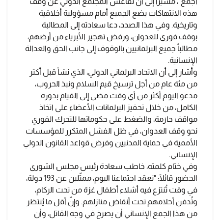
أجمع"، مشيراً إلى أن تقاعس المجتمع الدولي عن وقف
هذه الانتهاكات يضع الجميع أمام مسؤولية أخلاقية
وتاريخية. وفي هذا الصدد، دعا سعادته إلى المطالبة
بوقف فوري للعدوان، ورفض تهجير الأبرياء من أرضهم،
مطالباً جميع البرلمانيين بالوقوف إلى جانب الحق والعدالة
الإنسانية.
وأشار إلى أن الاتحاد البرلماني الدولي، الذي نشأ قبل أكثر
من مئة عام من أجل ترسيخ قيم السلام ونبذ الحروب،
مدعو اليوم أكثر من أي وقت مضى إلى القيام بدوره
الكامل، من خلال تحفيز البرلمانات الأعضاء على اتخاذ
مواقف حازمة، والضغط على حكوماتها للتحرك الفوري
نحو وقف العدوان، في ظل الفشل المتكرر للمؤسسات
الأممية في حماية المدنيين وفرض قواعد القانون الدولي
الإنساني.
وفي ختام كلمته، خاطب سعادة رئيس مجلس الشورى
الحضور قائلًا: "نعقد اجتماعنا اليوم، ممثّلين عن 193 دولة،
في وقت تُنتزع فيه أشلاء أطفال غزة من تحت الركام،
وتُدفن أحلامهم تحت أنقاض منازلهم. وإنّ أقل ما يُنتظر
من هذا الجمع الإنساني أن يصرخ في وجه القاتل، وأن