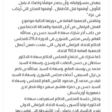
ينهض بمسؤولياته، وأن يصدر موقفًا واضحًا، لا يقبل
التأويل: أوقفوا قتل الأطفال… أوقفوا المجازر التي تُرتكب
في غزة."
وتناقش الجمعية العامة في دورتها الحالية موضوع
العمل البرلماني من أجل التنمية والعدالة الاجتماعيين.
من جانب آخر شارك سعادة السيد حسن بن عبدالله
الغانم، رئيس مجلس الشورى في الدورة الـ215 للمجلس
الحاكم للاتحاد البرلماني الدولي، التي عقدت ضمن أعمال
الجمعية العامة الـ150 للاتحاد.
كما شارك في اجتماع المجلس الحاكم سعادة الدكتور
سلطان بن حسن الضابت الدوسري، وسعادة السيد
محمد بن يوسف المانع، وسعادة السيد عبدالله بن ناصر
بن تركي السبيعي، أعضاء مجلس الشورى، وسعادة السيد
نايف بن محمد آل محمود الأمين العام للمجلس، وسعادة
السيد حسن بن حمزة هاشم، سفير دولة قطر لدى
جمهورية أوزبكستان.
وخلال جلسة المجلس الحاكم استعرضت سعادة
الدكتورة توليا أكسون، رئيسة الاتحاد البرلماني الدولي
تقرير الرئاسة، الذي تضمّن أبرز الأنشطة التي قامت بها