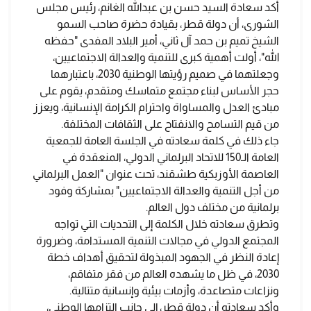
أكد سعادة السيد حسن بن عبدالله الغانم، رئيس مجلس
الشورى، أن دولة قطر، بقيادة حضرة صاحب السمو
الشيخ تميم بن حمد آل ثاني، أمير البلاد المفدى "حفظه
الله"، أولت أهمية كبرى للتنمية والعدالة الاجتماعيين،
وجعلتهما في صميم رؤيتها الوطنية 2030، باعتبارهما
حجر الأساس لبناء مجتمع متماسك ومتقدم، يقوم على
مبادئ العدل والمساواة واحترام الكرامة الإنسانية، ويعزز
من قيم التسامح والانفتاح على الثقافات المختلفة.
جاء ذلك في كلمة سعادته في الجلسة العامة للجمعية
العامة الـ150 للاتحاد البرلماني الدولي، المنعقدة في
العاصمة الأوزبكية طشقند، تحت عنوان "العمل البرلماني
من أجل التنمية والعدالة الاجتماعيين" بمشاركة وفود
برلمانية من مختلف دول العالم.
وتطرق سعادته خلال الكلمة إلى التحديات التي تواجه
المجتمع الدولي في مجالات التنمية المستدامة، وضرورة
إعادة النظر في الجهود المبذولة لتحقيق أهداف خطة
2030، في ظل ما يشهده العالم من فقر متفاقم،
ونزاعات متصاعدة، وأزمات بيئية وإنسانية متتالية.
وأكد سعادته أن دولة قطر، إلى جانب التزامها الوطني،