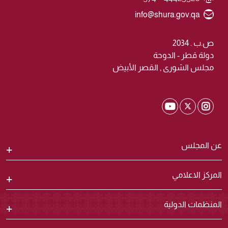
Email ID
info@shura.gov.qa
ص.ب . 2034
دولة قطر - الدوحة
مجلس الشورى , القصر الأبيض
Shura Twitter
Shura Youtube
Shura Instagram
عن المجلس
المركز الاعلامي
المنظمات الدولية