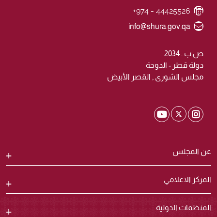
+974 - 44425526
Fax Number
Email ID
info@shura.gov.qa
ص.ب . 2034
دولة قطر - الدوحة
مجلس الشورى , القصر الأبيض
Shura Twitter
Shura Youtube
Shura Instagram
عن المجلس
المركز الاعلامي
المنظمات الدولية