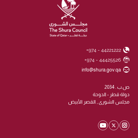
+974 - 44221222
Phone Number
+974 - 44425526
Fax Number
Email ID
info@shura.gov.qa
ص.ب . 2034
دولة قطر - الدوحة
مجلس الشورى , القصر الأبيض
Shura Twitter
Shura Youtube
Shura Instagram