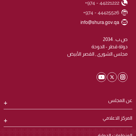
+974 - 44221222
Phone Number
+974 - 44425526
Fax Number
Email ID
info@shura.gov.qa
ص.ب . 2034
دولة قطر - الدوحة
مجلس الشورى , القصر الأبيض
Shura Twitter
Shura Youtube
Shura Instagram
عن المجلس
المركز الاعلامي
المنظمات الدولية