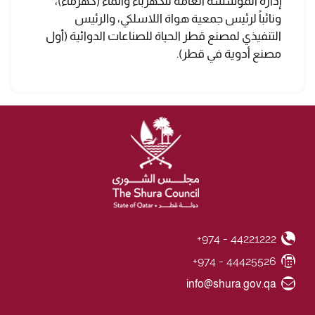
إدارة المؤسسة العامة للكهرباء والماء (كهرماء)،
ونائباً لرئيس جمعية هواة اللاسلكي، والرئيس
التنفيذي لمصنع قطر الحياة للصناعات الدوائية (أول
مصنع أدوية في قطر).
+974 - 44221222
Phone Number
+974 - 44425526
Fax Number
Email ID
info@shura.gov.qa