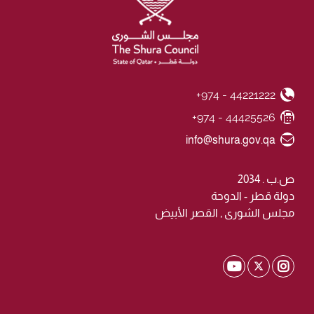
+974 - 44221222
Phone Number
+974 - 44425526
Fax Number
Email ID
info@shura.gov.qa
ص.ب . 2034
دولة قطر - الدوحة
مجلس الشورى , القصر الأبيض
Shura Twitter
Shura Youtube
Shura Instagram