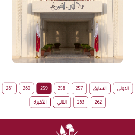
الاولى
السابق
257
258
259
260
261
262
263
التالي
الأخيرة