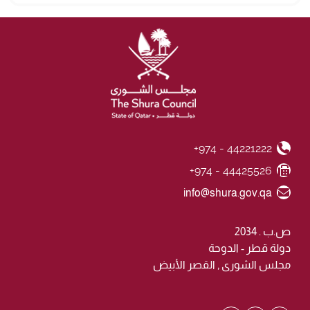
+974 - 44221222
Phone Number
+974 - 44425526
Fax Number
Email ID
info@shura.gov.qa
ص.ب . 2034
دولة قطر - الدوحة
مجلس الشورى , القصر الأبيض