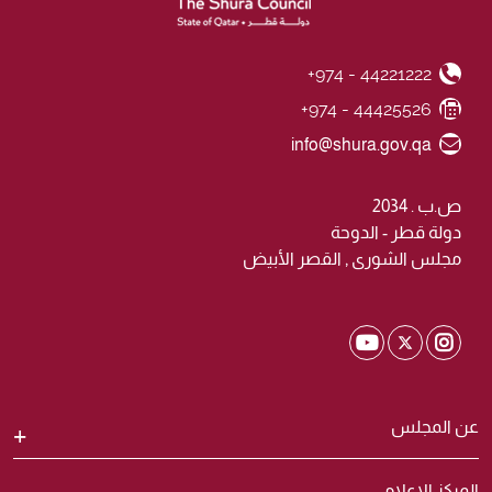
+974 - 44221222
Phone Number
+974 - 44425526
Fax Number
Email ID
info@shura.gov.qa
ص.ب . 2034
دولة قطر - الدوحة
مجلس الشورى , القصر الأبيض
Shura Twitter
Shura Youtube
Shura Instagram
عن المجلس
المركز الاعلامي