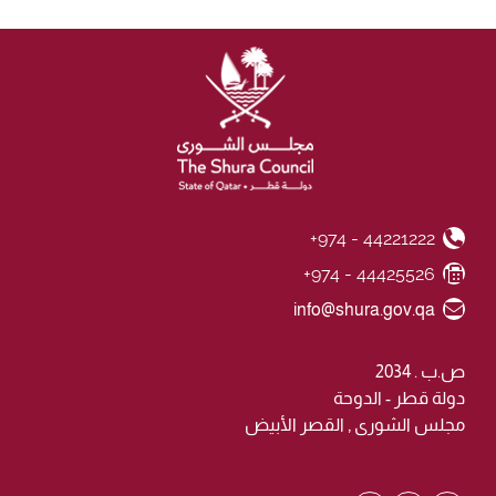
+974 - 44221222
Phone Number
+974 - 44425526
Fax Number
Email ID
info@shura.gov.qa
ص.ب . 2034
دولة قطر - الدوحة
مجلس الشورى , القصر الأبيض