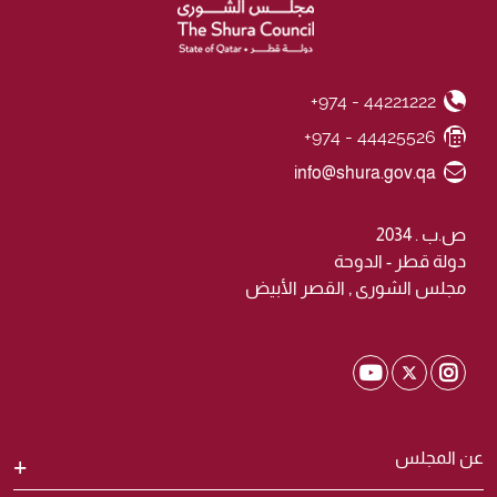
+974 - 44221222
Phone Number
+974 - 44425526
Fax Number
Email ID
info@shura.gov.qa
ص.ب . 2034
دولة قطر - الدوحة
مجلس الشورى , القصر الأبيض
Shura Twitter
Shura Youtube
Shura Instagram
عن المجلس