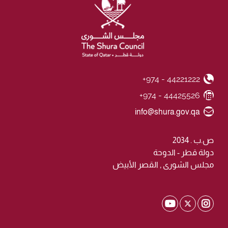
+974 - 44221222
Phone Number
+974 - 44425526
Fax Number
Email ID
info@shura.gov.qa
ص.ب . 2034
دولة قطر - الدوحة
مجلس الشورى , القصر الأبيض
Shura Twitter
Shura Youtube
Shura Instagram