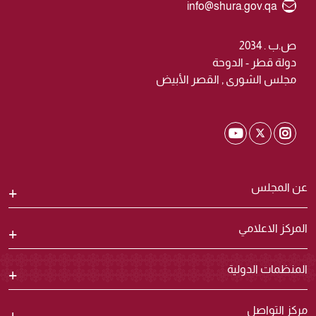
Email ID
info@shura.gov.qa
ص.ب . 2034
دولة قطر - الدوحة
مجلس الشورى , القصر الأبيض
Shura Twitter
Shura Youtube
Shura Instagram
عن المجلس
المركز الاعلامي
المنظمات الدولية
مركز التواصل