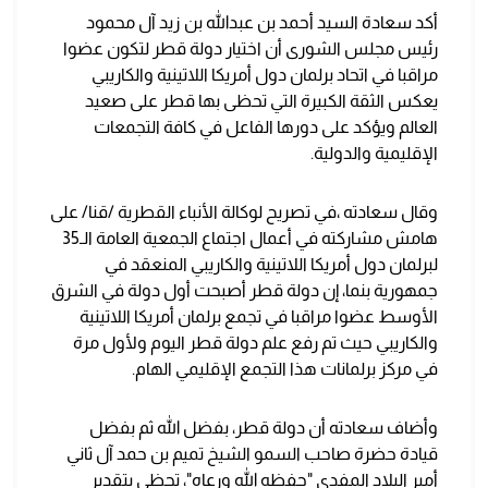
أكد سعادة السيد أحمد بن عبدالله بن زيد آل محمود
رئيس مجلس الشورى أن اختيار دولة قطر لتكون عضوا
مراقبا في اتحاد برلمان دول أمريكا اللاتينية والكاريبي
يعكس الثقة الكبيرة التي تحظى بها قطر على صعيد
العالم ويؤكد على دورها الفاعل في كافة التجمعات
الإقليمية والدولية.
وقال سعادته ،في تصريح لوكالة الأنباء القطرية /قنا/ على
هامش مشاركته في أعمال اجتماع الجمعية العامة الـ35
لبرلمان دول أمريكا اللاتينية والكاريبي المنعقد في
جمهورية بنما، إن دولة قطر أصبحت أول دولة في الشرق
الأوسط عضوا مراقبا في تجمع برلمان أمريكا اللاتينية
والكاريبي حيث تم رفع علم دولة قطر اليوم ولأول مرة
في مركز برلمانات هذا التجمع الإقليمي الهام.
وأضاف سعادته أن دولة قطر، بفضل الله ثم بفضل
قيادة حضرة صاحب السمو الشيخ تميم بن حمد آل ثاني
أمير البلاد المفدى "حفظه الله ورعاه"، تحظى بتقدير