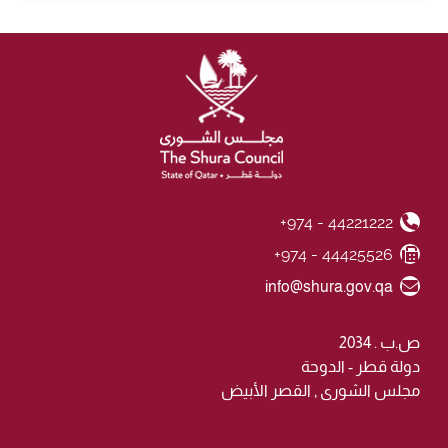
+974 - 44221222
Phone Number
+974 - 44425526
Fax Number
Email ID
info@shura.gov.qa
ص.ب . 2034
دولة قطر - الدوحة
مجلس الشورى , القصر الأبيض