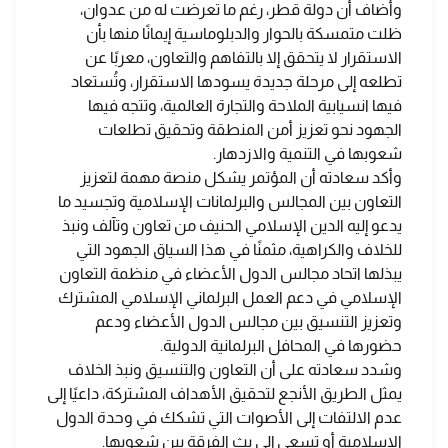
وأضاف أن دولة قطر، رغم ما تعرضت له من عدوان،
ظلت متمسكة بالحوار والدبلوماسية إيمانًا منها بأن
الاستقرار لا يتحقق إلا بالتفاهم والتعاون، معربًا عن
تطلعه إلى مرحلة جديدة يسودها الاستقرار، وتُستعاد
فيها انسيابية الملاحة والتجارة العالمية، وتتجه فيها
الجهود نحو تعزيز أمن المنطقة وتحقيق تطلعات
شعوبها في التنمية والازدهار.
وأكد سعادته أن المؤتمر يشكل منصة مهمة لتعزيز
التعاون بين المجالس والبرلمانات الإسلامية وتجسيد ما
يدعو إليه الدين الإسلامي الحنيف من تعاون وتآلف ونبذ
للخلاف والكراهية، مثمنًا في هذا السياق الجهود التي
يبذلها اتحاد مجالس الدول الأعضاء في منظمة التعاون
الإسلامي في دعم العمل البرلماني الإسلامي المشترك
وتعزيز التنسيق بين مجالس الدول الأعضاء ودعم
حضورها في المحافل البرلمانية الدولية.
وشدد سعادته على أن التعاون والتنسيق ونبذ الخلاف
يمثل الطريق الأنجع لتحقيق الأهداف المشتركة، داعيًا إلى
عدم الالتفات إلى الأصوات التي تشكك في وحدة الدول
الإسلامية أو تسعى إلى بث الفرقة بين شعوبها.