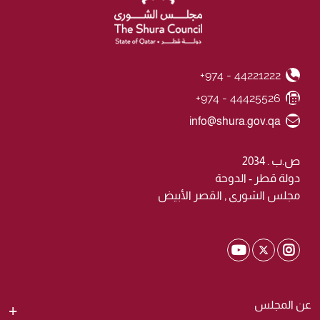
+974 - 44221222
Phone Number
+974 - 44425526
Fax Number
Email ID
info@shura.gov.qa
ص.ب . 2034
دولة قطر - الدوحة
مجلس الشورى , القصر الأبيض
Shura Twitter
Shura Youtube
Shura Instagram
عن المجلس