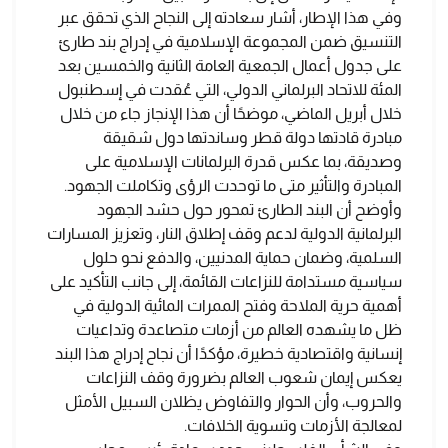
وفي هذا الإطار، أشار سعادته إلى النجاح الذي تحقق عبر
التنسيق ضمن المجموعة الإسلامية في إدراج بند طارئ
على جدول أعمال الجمعية العامة الثانية والخمسين بعد
المئة للاتحاد البرلماني الدولي، التي عُقدت في إسطنبول
خلال أبريل الماضي، موضحًا أن هذا الإنجاز جاء من خلال
مبادرة قادتها دولة قطر وساندتها دول شقيقة
وصديقة، بما عكس قدرة البرلمانات الإسلامية على
المبادرة والتأثير متى ما توحدت الرؤى وتكاملت الجهود.
وأوضح أن البند الطارئ تمحور حول حشد الجهود
البرلمانية الدولية لدعم وقف إطلاق النار، وتعزيز المسارات
السلمية، وضمان حماية المدنيين، والدفع نحو حلول
سياسية مستدامة للنزاعات القائمة، إلى جانب التأكيد على
أهمية حرية الملاحة وفتح الممرات المائية الدولية في
ظل ما يشهده العالم من أزمات متصاعدة وتداعيات
إنسانية واقتصادية خطيرة، مؤكدًا أن نجاح إدراج هذا البند
يعكس إيمان شعوب العالم بضرورة وقف النزاعات
والحروب، وأن الحوار والتفاوض يظلان السبيل الأمثل
لمعالجة الأزمات وتسوية الخلافات.