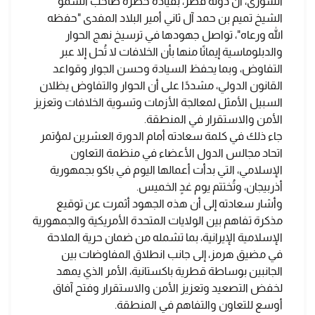
الشورى، أن دولة قطر، بقيادة حضرة صاحب السمو
الشيخ تميم بن حمد آل ثاني أمير البلاد المفدى "حفظه
الله ورعاه"، تواصل جهودها في ترسيخ نهج الحوار
والدبلوماسية إيمانًا منها بأن الخلافات لا تُحل إلا عبر
التفاوض، وبما يحفظ السيادة وحسن الجوار وقواعد
القانون الدولي، مشددًا على أن الحوار والتفاوض يظلان
السبيل الأمثل لمعالجة الأزمات وتسوية الخلافات وتعزيز
الأمن والاستقرار في المنطقة.
جاء ذلك في كلمة سعادته أمام الدورة العشرين لمؤتمر
اتحاد مجالس الدول الأعضاء في منظمة التعاون
الإسلامي، التي بدأت أعمالها اليوم في باكو بجمهورية
أذربيجان، وتُختتم يوم غدٍ الخميس.
وأشار سعادته إلى أن هذه الجهود أثمرت عن توقيع
مذكرة تفاهم بين الولايات المتحدة الأمريكية والجمهورية
الإسلامية الإيرانية، بما تشمله من ضمان حرية الملاحة
في مضيق هرمز، إلى جانب انطلاق المفاوضات بين
الجانبين بوساطة قطرية باكستانية، الأمر الذي يمهد
لخفض التصعيد وتعزيز الأمن والاستقرار وفتح آفاق
أوسع للتعاون والتفاهم في المنطقة.