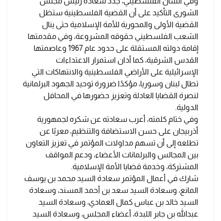
وفي الشأن الفلسطيني، جدد سعادة رئيس مجلس
الشورى التأكيد على أن القضية الفلسطينية ستظل
القضية الأولى والمحورية للأمة الإسلامية حتى ينال
الشعب الفلسطيني حقوقه المشروعة، وفي مقدمتها
إقامة دولته المستقلة على حدود عام 1967 وعاصمتها
القدس الشرقية، كما أدان استمرار الاعتداءات
الإسرائيلية على الأراضي الفلسطينية والانتهاكات التي
تطال لبنان وسوريا، مؤكدًا ضرورة توحيد الجهود البرلمانية
لنصرة القضايا العادلة وتعزيز حضورها في المحافل
الدولية.
وفي ختام كلمته، أعرب سعادته عن شكره لجمهورية
أذربيجان على حسن الاستضافة والتنظيم، معربًا عن
تطلعه إلى أن تسهم مداولات المؤتمر في تعزيز التعاون
بين المجالس والبرلمانات الأعضاء، ودعم المواقف
المشتركة، وخدمة قضايا الأمة الإسلامية.
شارك في أعمال المؤتمر سعادة السيد محمد بن يوسف
المانع، وسعادة السيد سعد بن أحمد المسند، وسعادة
السيد خالد بن عباس كمال العمادي، وسعادة السيد
عبدالله بن جابر اللبدة، أعضاء المجلس، وسعادة السيد