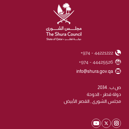
+974 - 44221222
Phone Number
+974 - 44425526
Fax Number
Email ID
info@shura.gov.qa
ص.ب . 2034
دولة قطر - الدوحة
مجلس الشورى , القصر الأبيض
Shura Twitter
Shura Youtube
Shura Instagram