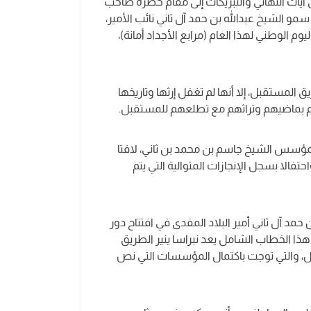
 آيات التهاني والتبريكات إلى مقام حضرة صاحب
سمو الشيخ عبدالله بن حمد آل ثاني نائب الأمير،
لوطني لهذا العام (مرابع الأجداد أمانة)،
لمستقبل، إلا أنها لم تغفل إرثها وتاريخها
م بماضيهم وتراثهم مع تطلعهم للمستقبل.
المؤسس الشيخ جاسم بن محمد بن ثاني، لافتا
تفالا بسجل الإنجازات المتوالية التي يتم
 آل ثاني أمير البلاد المفدى في افتتاح دور
ذا الخطاب الشامل يعد نبراسا ينير الطريق
ل، والتي توجت باكتمال المؤسسات التي نص