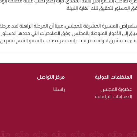
رة صاحب السمو أمير البلاد المفدى، فإنه يضع نصب عينيه مصلحة الو
لدستور لتحقيق تلك الغاية النبيلة.
اض المسيرة المشرقة للمجلس، مبينا أن المرحلة الراهنة تعد مرحلة ه
اق إلى الأدوار المنوطة بالمجلس وفق الصلاحيات التي حددها الدستور ال
 لبناء غد مشرق لدولة قطر تحت راية حضرة صاحب السمو الشيخ تميم بن حم
المنظمات الدولية
مركز التواصل
عضوية المجلس
راسلنا
الصداقات البرلمانية