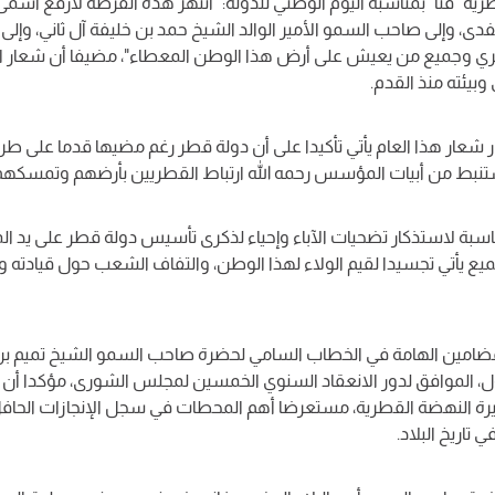
ية "قنا" بمناسبة اليوم الوطني للدولة: "أنتهز هذه الفرصة لأرفع أسمى
مفدى، وإلى صاحب السمو الأمير الوالد الشيخ حمد بن خليفة آل ثاني، وإلى 
 وجميع من يعيش على أرض هذا الوطن المعطاء"، مضيفا أن شعار اليوم ا
وبيئته منذ القدم.
ار هذا العام يأتي تأكيدا على أن دولة قطر رغم مضيها قدما على طريق ا
مستنبط من أبيات المؤسس رحمه الله ارتباط القطريين بأرضهم وتمسكه
ناسبة لاستذكار تضحيات الآباء وإحياء لذكرى تأسيس دولة قطر على يد 
ميع يأتي تجسيدا لقيم الولاء لهذا الوطن، والتفاف الشعب حول قيادته واح
ضامين الهامة في الخطاب السامي لحضرة صاحب السمو الشيخ تميم بن حمد
ل، الموافق لدور الانعقاد السنوي الخمسين لمجلس الشورى، مؤكدا أن ه
رة النهضة القطرية، مستعرضا أهم المحطات في سجل الإنجازات الحاف
اريخ البلاد.