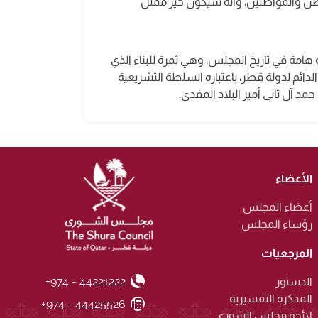
طن والمواطنين، وأنه سيكون خير ممثل
امة في تاريخ المجلس، وهي ثمرة للبناء الذي
دائم لدولة قطر، باعتباره السلطة التشريعية
د آل ثاني أمير البلاد المفدى.
الأعضاء
أعضاء المجلس
رؤساء المجلس
المرجعيات
+974 - 44221222
Phone Number
الدستور
المذكرة التفسيرية
+974 - 44425526
Fax Number
لائحة مجلس الشورى