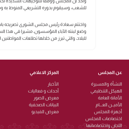
وأكد أن المجلس ووفقا للتوجيهات السديدة لحض
للشعب، وسيقوم بدوره التشريعي المنوط به وفق ا
واختتم سعادة رئيس مجلس الشورى تصريحه باستعر
وضع لبنته الآباء المؤسسون، مشيرا في هذا السي
للبلاد، والتي تبرز من خلالها تطلعات المواطنين
عن المجلس
المركز الاعلامي
النشأة والمسيرة
الأخبار
الهيكل التنظيمي
أحداث و فعاليات
الأمانة العامة
معرض الصور
الأميــن العـــام
البيانات الصحفية
أجهزة المجلس
معرض الفيديو
اختصاصات المجلس
اللجان واختصاصاتها