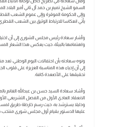
وقال سعادته في تصريح خاص لوكالة الأنباء القطر
السمو الشيخ تميم بن حمد آل ثاني أمير البلاد ال
وإلى الحكومة الموقرة وإلى عموم الشعب القطري
يأتي انعكاسا للارتباط الوثيق بين الشعب القطري 
وأشار سعادة رئيس مجلس الشورى إلى أن اختيار شع
واهتمامها بالبيئة، حيث يعكس هذا الشعار ال
ونوه سعادته بأن احتفالات اليوم الوطني، تعد م
إلى أن إحياء هذه المناسبة العزيزة على قلوب الج
تحقيقها على الأصعدة كافة.
وأشاد سعادة السيد حسن بن عبدالله الغانم بالم
الانعقاد العادي الأول من الفصل التشريعي الأو
ودليلا يسترشد به، حيث رسم خارطة طريق لمسي
عليها الدستور بقيام أول مجلس شورى منتخب في ت