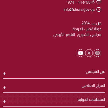
+974 - 44425526
Fax Number
Email ID
info@shura.gov.qa
ص.ب . 2034
دولة قطر - الدوحة
مجلس الشورى , القصر الأبيض
Shura Twitter
Shura Youtube
Shura Instagram
عن المجلس
المركز الاعلامي
المنظمات الدولية