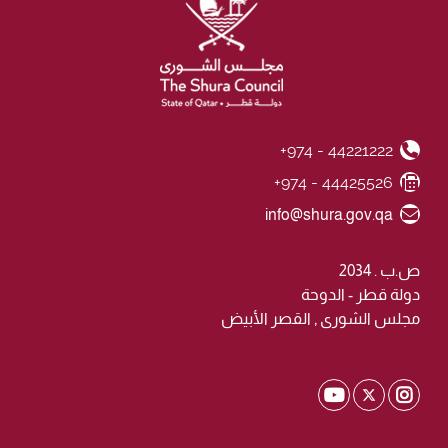
+974 - 44221222
Phone Number
+974 - 44425526
Fax Number
Email ID
info@shura.gov.qa
ص.ب . 2034
دولة قطر - الدوحة
مجلس الشورى , القصر الأبيض
Shura Twitter
Shura Youtube
Shura Instagram