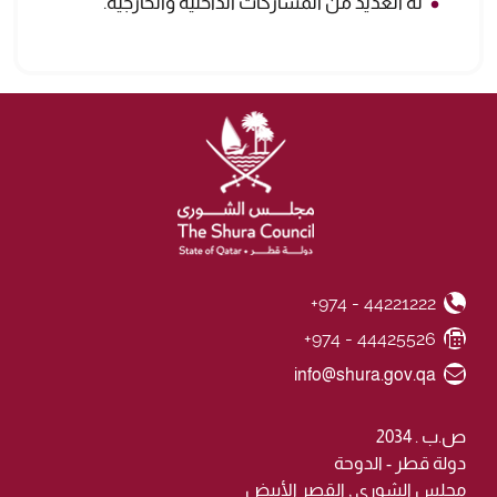
له العديد من المشاركات الداخلية والخارجية.
+974 - 44221222
Phone Number
+974 - 44425526
Fax Number
Email ID
info@shura.gov.qa
ص.ب . 2034
دولة قطر - الدوحة
مجلس الشورى , القصر الأبيض